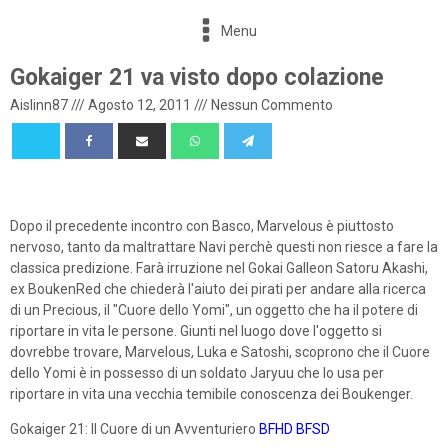
Menu
Gokaiger 21 va visto dopo colazione
Aislinn87
///
Agosto 12, 2011
///
Nessun Commento
Dopo il precedente incontro con Basco, Marvelous è piuttosto
nervoso, tanto da maltrattare Navi perchè questi non riesce a fare la
classica predizione. Farà irruzione nel Gokai Galleon Satoru Akashi,
ex BoukenRed che chiederà l'aiuto dei pirati per andare alla ricerca
di un Precious, il "Cuore dello Yomi", un oggetto che ha il potere di
riportare in vita le persone. Giunti nel luogo dove l'oggetto si
dovrebbe trovare, Marvelous, Luka e Satoshi, scoprono che il Cuore
dello Yomi è in possesso di un soldato Jaryuu che lo usa per
riportare in vita una vecchia temibile conoscenza dei Boukenger.
Gokaiger 21: Il Cuore di un Avventuriero
BFHD
BFSD