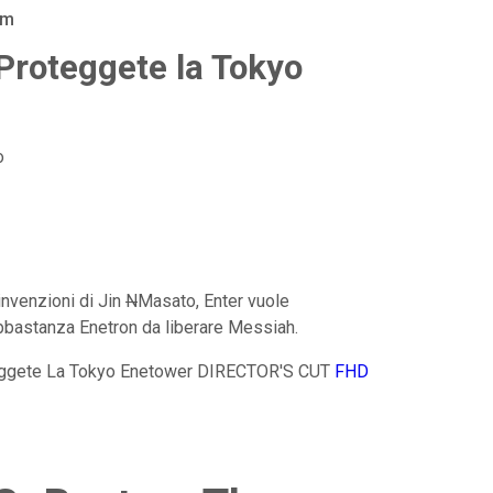
am
Proteggete la Tokyo
o
nvenzioni di Jin
N
Masato, Enter vuole
bbastanza Enetron da liberare Messiah.
eggete La Tokyo Enetower DIRECTOR'S CUT
FHD