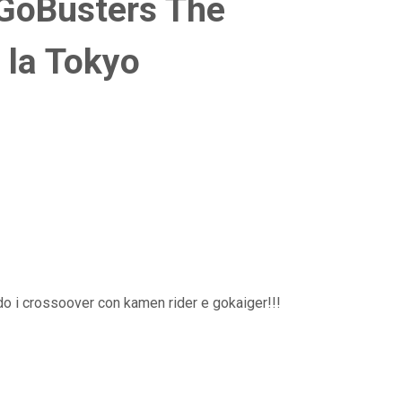
GoBusters The
 la Tokyo
do i crossoover con kamen rider e gokaiger!!!