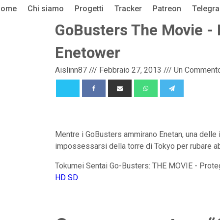
Home
Chi siamo
Progetti
Tracker
Patreon
Telegr
GoBusters The Movie - 
Enetower
Aislinn87
///
Febbraio 27, 2013
///
Un Comment
Mentre i GoBusters ammirano Enetan, una delle i
impossessarsi della torre di Tokyo per rubare a
Tokumei Sentai Go-Busters: THE MOVIE - Prot
HD
SD