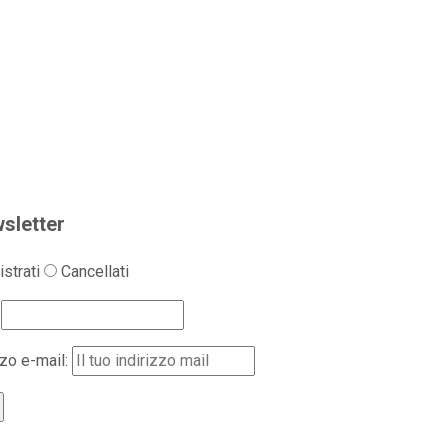
sletter
strati
Cancellati
zzo e-mail: