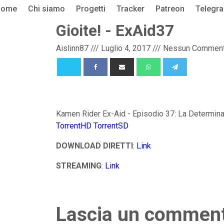
Home
Chi siamo
Progetti
Tracker
Patreon
Telegr
Gioite! - ExAid37
Aislinn87
///
Luglio 4, 2017
///
Nessun Commen
Kamen Rider Ex-Aid - Episodio 37: La Determina
TorrentHD
TorrentSD
DOWNLOAD DIRETTI
:
Link
STREAMING
:
Link
Lascia un commen