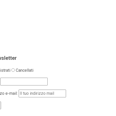
sletter
strati
Cancellati
zzo e-mail: