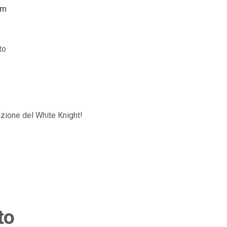
am
to
zione del White Knight!
to