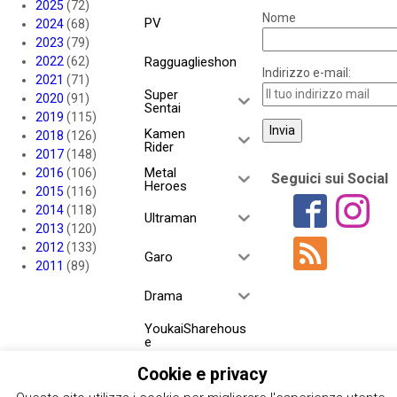
2025
(72)
Nome
PV
2024
(68)
2023
(79)
2022
(62)
Ragguaglieshon
Indirizzo e-mail:
2021
(71)
Super
2020
(91)
Sentai
2019
(115)
Kamen
2018
(126)
Rider
2017
(148)
Metal
2016
(106)
Seguici sui Social
Heroes
2015
(116)
2014
(118)
Ultraman
2013
(120)
2012
(133)
Garo
2011
(89)
Drama
YoukaiSharehous
e
Cookie e privacy
Project RED