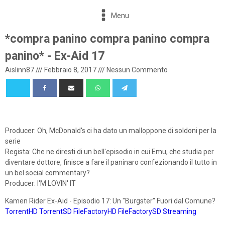
Menu
*compra panino compra panino compra
panino* - Ex-Aid 17
Aislinn87
///
Febbraio 8, 2017
///
Nessun Commento
Producer: Oh, McDonald's ci ha dato un malloppone di soldoni per la
serie
Regista: Che ne diresti di un bell'episodio in cui Emu, che studia per
diventare dottore, finisce a fare il paninaro confezionando il tutto in
un bel social commentary?
Producer: I'M LOVIN' IT
Kamen Rider Ex-Aid - Episodio 17: Un "Burgster" Fuori dal Comune?
TorrentHD
TorrentSD
FileFactoryHD
FileFactorySD
Streaming