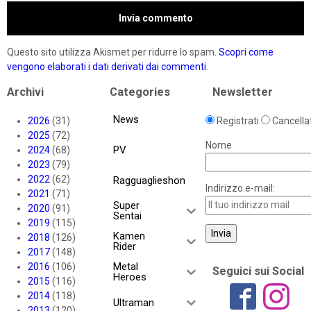
Questo sito utilizza Akismet per ridurre lo spam.
Scopri come
vengono elaborati i dati derivati dai commenti
.
Archivi
Categories
Newsletter
News
2026
(31)
Registrati
Cancellat
2025
(72)
Nome
PV
2024
(68)
2023
(79)
2022
(62)
Ragguaglieshon
Indirizzo e-mail:
2021
(71)
Super
2020
(91)
Sentai
2019
(115)
Kamen
2018
(126)
Rider
2017
(148)
Metal
2016
(106)
Seguici sui Social
Heroes
2015
(116)
2014
(118)
Ultraman
2013
(120)