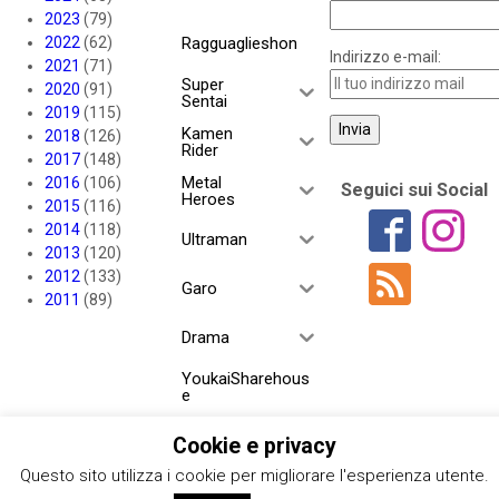
2023
(79)
2022
(62)
Ragguaglieshon
Indirizzo e-mail:
2021
(71)
Super
2020
(91)
Sentai
2019
(115)
Kamen
2018
(126)
Rider
2017
(148)
Metal
2016
(106)
Seguici sui Social
Heroes
2015
(116)
2014
(118)
Ultraman
2013
(120)
2012
(133)
Garo
2011
(89)
Drama
YoukaiSharehous
e
Project RED
Cookie e privacy
Questo sito utilizza i cookie per migliorare l'esperienza utente.