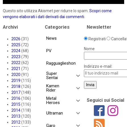
Questo sito utilizza Akismet per ridurre lo spam.
Scopri come
vengono elaborati i dati derivati dai commenti
.
Archivi
Categories
Newsletter
News
2026
(31)
Registrati
Cancellat
2025
(72)
Nome
PV
2024
(68)
2023
(79)
2022
(62)
Ragguaglieshon
Indirizzo e-mail:
2021
(71)
Super
2020
(91)
Sentai
2019
(115)
Kamen
2018
(126)
Rider
2017
(148)
Metal
2016
(106)
Seguici sui Social
Heroes
2015
(116)
2014
(118)
Ultraman
2013
(120)
2012
(133)
Garo