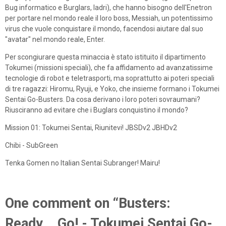
Bug informatico e Burglars, ladri), che hanno bisogno dell'Enetron
per portare nel mondo reale il loro boss, Messiah, un potentissimo
virus che vuole conquistare il mondo, facendosi aiutare dal suo
"avatar" nel mondo reale, Enter.
Per scongiurare questa minaccia è stato istituito il dipartimento
Tokumei (missioni speciali), che fa affidamento ad avanzatissime
tecnologie di robot e teletrasporti, ma soprattutto ai poteri speciali
di tre ragazzi: Hiromu, Ryuji, e Yoko, che insieme formano i Tokumei
Sentai Go-Busters. Da cosa derivano i loro poteri sovraumani?
Riusciranno ad evitare che i Buglars conquistino il mondo?
Mission 01: Tokumei Sentai, Riunitevi! JBSDv2 JBHDv2
Chibi - SubGreen
Tenka Gomen no Italian Sentai Subranger! Mairu!
One comment on “Busters:
Ready... Go! - Tokumei Sentai Go-