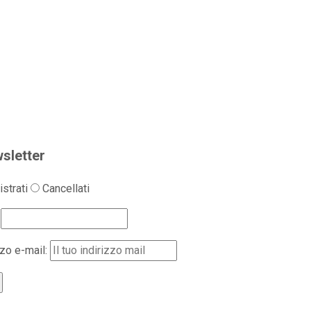
sletter
strati
Cancellati
zzo e-mail: