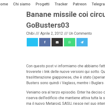
Home
Chi siamo
Progetti
Tracker
Patreon
Telegr
Banane missile coi circui
GoBusters03
Chibi
///
Aprile 2, 2012
///
Un Commento
Con questo post vi informiamo che abbiamo fatt
troverete i link delle nuove versioni qui sotto. 
traslitterazione giapponese, che è stato (speriamo)
Busters sono quindi i Vaglass, mentre i Buglars 
Veniamo ora al terzo episodio. Enter ha deciso di 
riserva dell'edificio che mantiene attiva tutta la s
ma il nuovo Metaroid, SASU, riesce nel suo intent