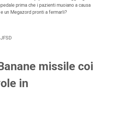
'ospedale prima che i pazienti muoiano a causa
 e un Megazord pronti a fermarli?
D JFSD
anane missile coi
vole in