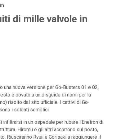
am
ti di mille valvole in
o una nuova versione per Go-Busters 01 e 02,
Questo è dovuto a un disguido di nomi per la
 risolto dal sito ufficiale. I cattivi di Go-
sono i soldati semplici.
infiltrarsi in un ospedale per rubare l'Enetron di
truttura. Hiromu e gli altri accorrono sul posto,
o. Riusciranno Ryuji e Gorisaki a raggiungere il