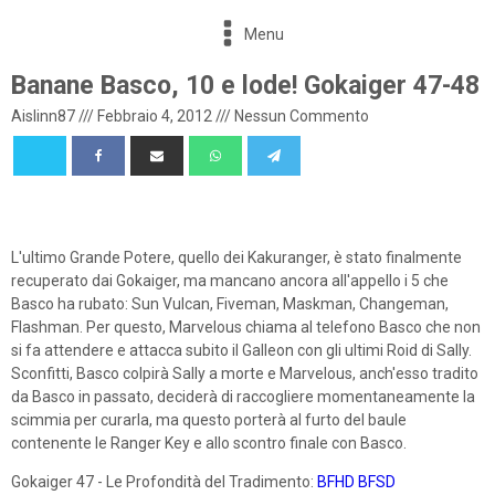
Menu
Banane Basco, 10 e lode! Gokaiger 47-48
Aislinn87
///
Febbraio 4, 2012
///
Nessun Commento
L'ultimo Grande Potere, quello dei Kakuranger, è stato finalmente
recuperato dai Gokaiger, ma mancano ancora all'appello i 5 che
Basco ha rubato: Sun Vulcan, Fiveman, Maskman, Changeman,
Flashman. Per questo, Marvelous chiama al telefono Basco che non
si fa attendere e attacca subito il Galleon con gli ultimi Roid di Sally.
Sconfitti, Basco colpirà Sally a morte e Marvelous, anch'esso tradito
da Basco in passato, deciderà di raccogliere momentaneamente la
scimmia per curarla, ma questo porterà al furto del baule
contenente le Ranger Key e allo scontro finale con Basco.
Gokaiger 47 - Le Profondità del Tradimento:
BFHD
BFSD