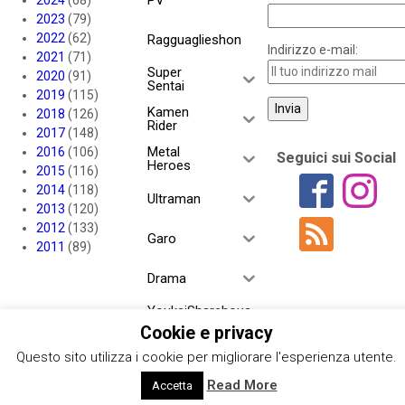
2024
(68)
2023
(79)
2022
(62)
Ragguaglieshon
Indirizzo e-mail:
2021
(71)
Super
2020
(91)
Sentai
2019
(115)
Kamen
2018
(126)
Rider
2017
(148)
Metal
2016
(106)
Seguici sui Social
Heroes
2015
(116)
2014
(118)
Ultraman
2013
(120)
2012
(133)
Garo
2011
(89)
Drama
YoukaiSharehous
e
Cookie e privacy
Questo sito utilizza i cookie per migliorare l'esperienza utente.
Project RED
Read More
Accetta