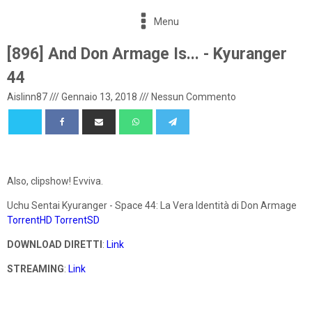
Menu
[896] And Don Armage Is... - Kyuranger
44
Aislinn87
///
Gennaio 13, 2018
///
Nessun Commento
Also, clipshow! Evviva.
Uchu Sentai Kyuranger - Space 44: La Vera Identità di Don Armage
TorrentHD
TorrentSD
DOWNLOAD DIRETTI
:
Link
STREAMING
:
Link