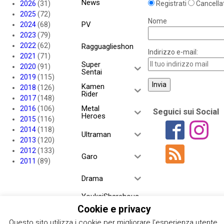
News
2026
(31)
Registrati
Cancellat
2025
(72)
Nome
PV
2024
(68)
2023
(79)
2022
(62)
Ragguaglieshon
Indirizzo e-mail:
2021
(71)
Super
2020
(91)
Sentai
2019
(115)
Kamen
2018
(126)
Rider
2017
(148)
Metal
2016
(106)
Seguici sui Social
Heroes
2015
(116)
2014
(118)
Ultraman
2013
(120)
2012
(133)
Garo
2011
(89)
Drama
YoukaiSharehous
e
Cookie e privacy
Project RED
Questo sito utilizza i cookie per migliorare l'esperienza utente.