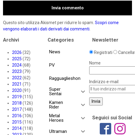
Questo sito utilizza Akismet per ridurre lo spam.
Scopri come
vengono elaborati i dati derivati dai commenti
.
Archivi
Categories
Newsletter
News
2026
(32)
Registrati
Cancellat
2025
(72)
Nome
PV
2024
(68)
2023
(79)
2022
(62)
Ragguaglieshon
Indirizzo e-mail:
2021
(71)
Super
2020
(91)
Sentai
2019
(115)
Kamen
2018
(126)
Rider
2017
(148)
Metal
2016
(106)
Seguici sui Social
Heroes
2015
(116)
2014
(118)
Ultraman
2013
(120)