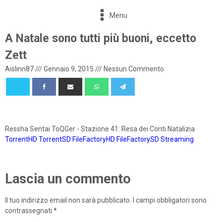
Menu
A Natale sono tutti più buoni, eccetto
Zett
Aislinn87
///
Gennaio 9, 2015
///
Nessun Commento
Ressha Sentai ToQGer - Stazione 41: Resa dei Conti Natalizia
TorrentHD
TorrentSD
FileFactoryHD
FileFactorySD
Streaming
Lascia un commento
Il tuo indirizzo email non sarà pubblicato.
I campi obbligatori sono
contrassegnati
*