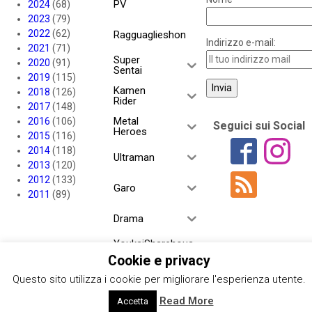
PV
2024
(68)
2023
(79)
2022
(62)
Ragguaglieshon
Indirizzo e-mail:
2021
(71)
Super
2020
(91)
Sentai
2019
(115)
Kamen
2018
(126)
Rider
2017
(148)
Metal
2016
(106)
Seguici sui Social
Heroes
2015
(116)
2014
(118)
Ultraman
2013
(120)
2012
(133)
Garo
2011
(89)
Drama
YoukaiSharehous
e
Cookie e privacy
Questo sito utilizza i cookie per migliorare l'esperienza utente.
Project RED
Read More
Accetta