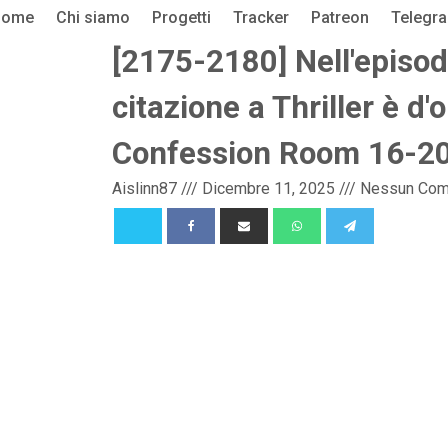
Home
Chi siamo
Progetti
Tracker
Patreon
Telegr
[2175-2180] Nell'episod
citazione a Thriller è d
Confession Room 16-2
Aislinn87
///
Dicembre 11, 2025
///
Nessun Co