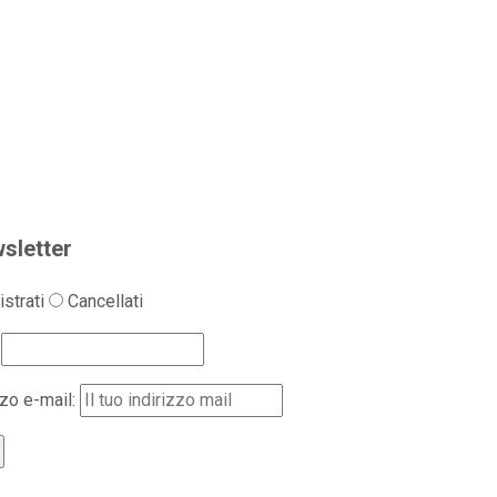
sletter
strati
Cancellati
zzo e-mail: