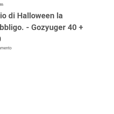
am
io di Halloween la
'obbligo. - Gozyuger 40 +
0
mmento