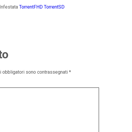
 Infestata
TorrentFHD
TorrentSD
to
i obbligatori sono contrassegnati
*