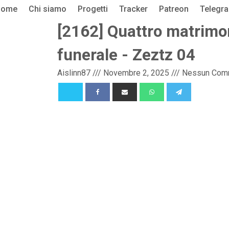
Home
Chi siamo
Progetti
Tracker
Patreon
Telegr
[2162] Quattro matrimon
funerale - Zeztz 04
Aislinn87
///
Novembre 2, 2025
///
Nessun Com