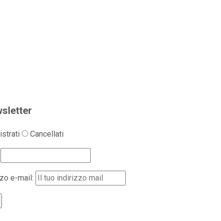
sletter
strati
Cancellati
zzo e-mail: