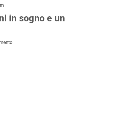
am
i in sogno e un
mento