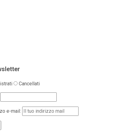
sletter
strati
Cancellati
zzo e-mail: