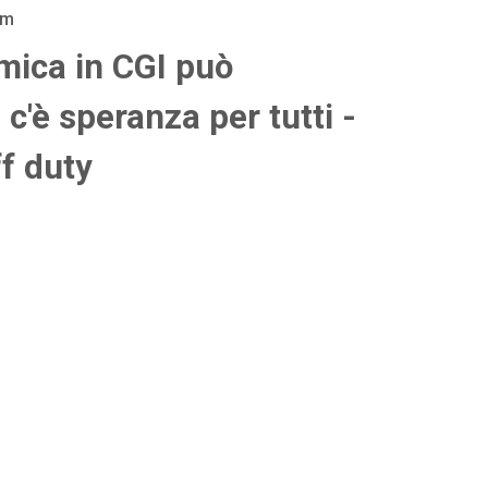
am
mica in CGI può
c'è speranza per tutti -
f duty