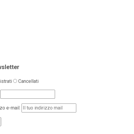
sletter
strati
Cancellati
zzo e-mail: