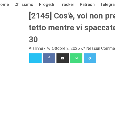
Home
Chi siamo
Progetti
Tracker
Patreon
Telegr
[2145] Cos'è, voi non pr
tetto mentre vi spaccat
30
Aislinn87
///
Ottobre 2, 2025
///
Nessun Comme