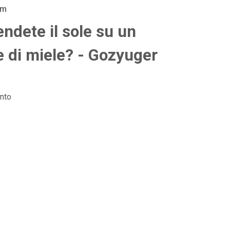
am
endete il sole su un
e di miele? - Gozyuger
nto