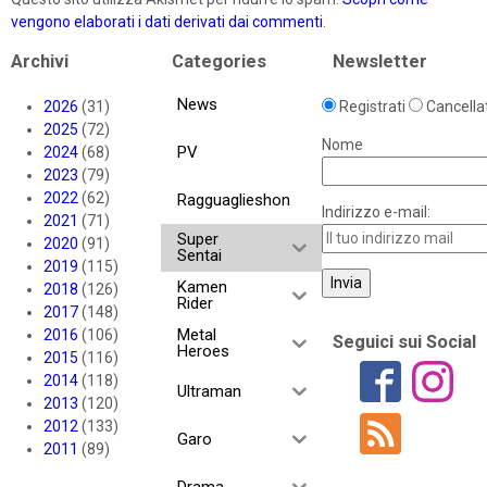
vengono elaborati i dati derivati dai commenti
.
Archivi
Categories
Newsletter
News
2026
(31)
Registrati
Cancellat
2025
(72)
Nome
PV
2024
(68)
2023
(79)
2022
(62)
Ragguaglieshon
Indirizzo e-mail:
2021
(71)
Super
2020
(91)
Sentai
2019
(115)
Kamen
2018
(126)
Rider
2017
(148)
Metal
2016
(106)
Seguici sui Social
Heroes
2015
(116)
2014
(118)
Ultraman
2013
(120)
2012
(133)
Garo
2011
(89)
Drama