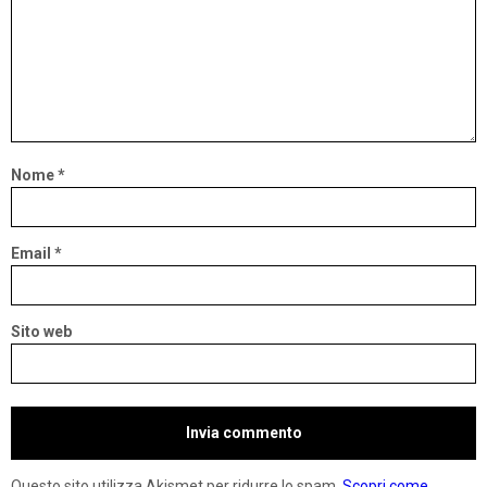
Nome
*
Email
*
Sito web
Questo sito utilizza Akismet per ridurre lo spam.
Scopri come