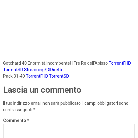
Gotchard 40 Enormità Incombente! I Tre Re dell'Abisso
TorrentFHD
TorrentSD
Streaming\DlDiretti
Pack 31-40
TorrentFHD
TorrentSD
Lascia un commento
Il tuo indirizzo email non sarà pubblicato.
I campi obbligatori sono
contrassegnati
*
Commento
*