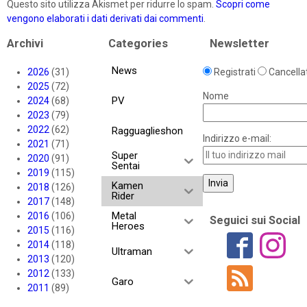
Questo sito utilizza Akismet per ridurre lo spam.
Scopri come
vengono elaborati i dati derivati dai commenti
.
Archivi
Categories
Newsletter
News
2026
(31)
Registrati
Cancellat
2025
(72)
Nome
PV
2024
(68)
2023
(79)
2022
(62)
Ragguaglieshon
Indirizzo e-mail:
2021
(71)
Super
2020
(91)
Sentai
2019
(115)
Kamen
2018
(126)
Rider
2017
(148)
Metal
2016
(106)
Seguici sui Social
Heroes
2015
(116)
2014
(118)
Ultraman
2013
(120)
2012
(133)
Garo
2011
(89)