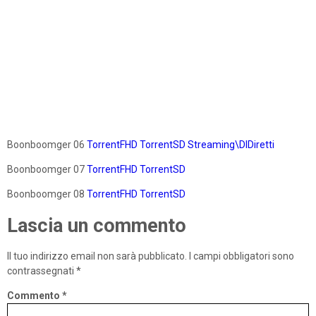
Boonboomger 06
TorrentFHD
TorrentSD
Streaming\DlDiretti
Boonboomger 07
TorrentFHD
TorrentSD
Boonboomger 08
TorrentFHD
TorrentSD
Lascia un commento
Il tuo indirizzo email non sarà pubblicato.
I campi obbligatori sono
contrassegnati
*
Commento
*