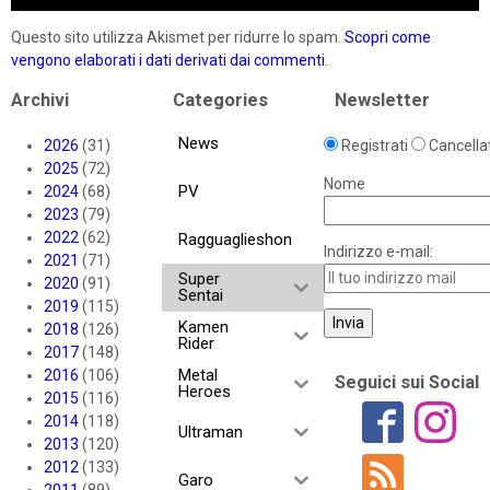
Questo sito utilizza Akismet per ridurre lo spam.
Scopri come
vengono elaborati i dati derivati dai commenti
.
Archivi
Categories
Newsletter
News
2026
(31)
Registrati
Cancellat
2025
(72)
Nome
PV
2024
(68)
2023
(79)
2022
(62)
Ragguaglieshon
Indirizzo e-mail:
2021
(71)
Super
2020
(91)
Sentai
2019
(115)
Kamen
2018
(126)
Rider
2017
(148)
Metal
2016
(106)
Seguici sui Social
Heroes
2015
(116)
2014
(118)
Ultraman
2013
(120)
2012
(133)
Garo