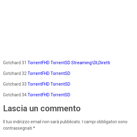
Gotchard 31
TorrentFHD
TorrentSD
Streaming\DLDiretti
Gotchard 32
TorrentFHD
TorrentSD
Gotchard 33
TorrentFHD
TorrentSD
Gotchard 34
TorrentFHD
TorrentSD
Lascia un commento
Il tuo indirizzo email non sarà pubblicato.
I campi obbligatori sono
contrassegnati
*