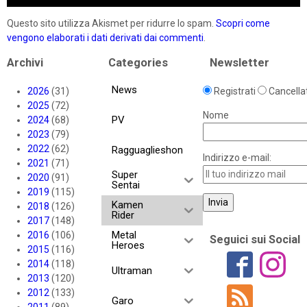
Questo sito utilizza Akismet per ridurre lo spam.
Scopri come
vengono elaborati i dati derivati dai commenti
.
Archivi
Categories
Newsletter
News
2026
(31)
Registrati
Cancellat
2025
(72)
Nome
PV
2024
(68)
2023
(79)
2022
(62)
Ragguaglieshon
Indirizzo e-mail:
2021
(71)
Super
2020
(91)
Sentai
2019
(115)
Kamen
2018
(126)
Rider
2017
(148)
Metal
2016
(106)
Seguici sui Social
Heroes
2015
(116)
2014
(118)
Ultraman
2013
(120)
2012
(133)
Garo