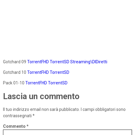
Gotchard 09
TorrentFHD
TorrentSD
Streaming\DlDiretti
Gotchard 10
TorrentFHD
TorrentSD
Pack 01-10
TorrentFHD
TorrentSD
Lascia un commento
Il tuo indirizzo email non sarà pubblicato.
I campi obbligatori sono
contrassegnati
*
Commento
*