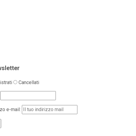
sletter
strati
Cancellati
zzo e-mail: