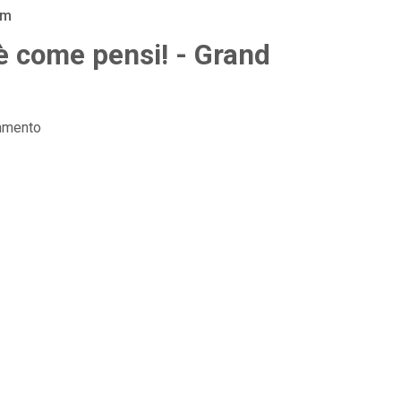
am
 come pensi! - Grand
mmento