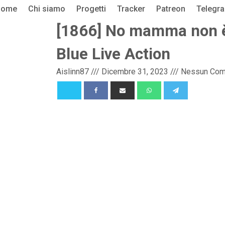
Home
Chi siamo
Progetti
Tracker
Patreon
Telegr
[1866] No mamma non è
Blue Live Action
Aislinn87
///
Dicembre 31, 2023
///
Nessun Co