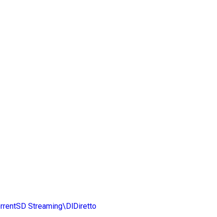
rrentSD
Streaming\DlDiretto