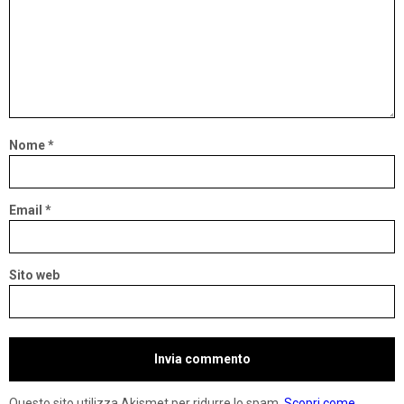
Nome
*
Email
*
Sito web
Questo sito utilizza Akismet per ridurre lo spam.
Scopri come