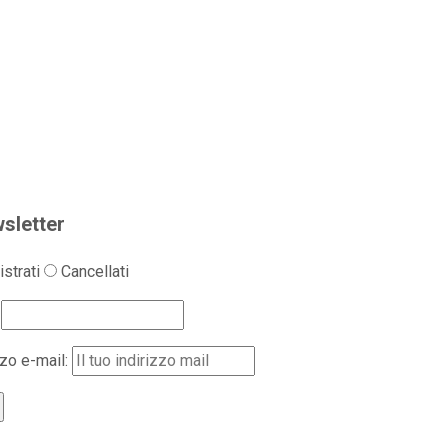
sletter
strati
Cancellati
zzo e-mail: