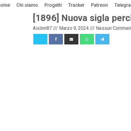
Home
Chi siamo
Progetti
Tracker
Patreon
Telegr
[1896] Nuova sigla perc
Aislinn87
///
Marzo 9, 2024
///
Nessun Commen