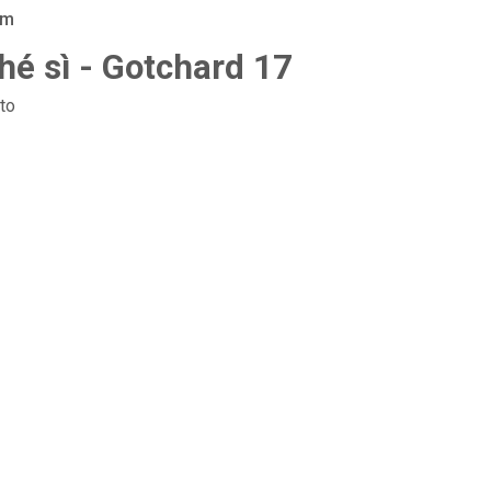
am
hé sì - Gotchard 17
to