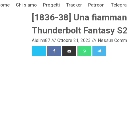
Home
Chi siamo
Progetti
Tracker
Patreon
Telegr
[1836-38] Una fiammante
Thunderbolt Fantasy S
Aislinn87
///
Ottobre 21, 2023
///
Nessun Comm