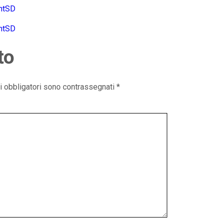
ntSD
ntSD
to
i obbligatori sono contrassegnati
*