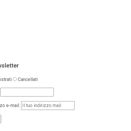
sletter
strati
Cancellati
zzo e-mail: