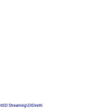
ntSD
Streaming\DlDiretti