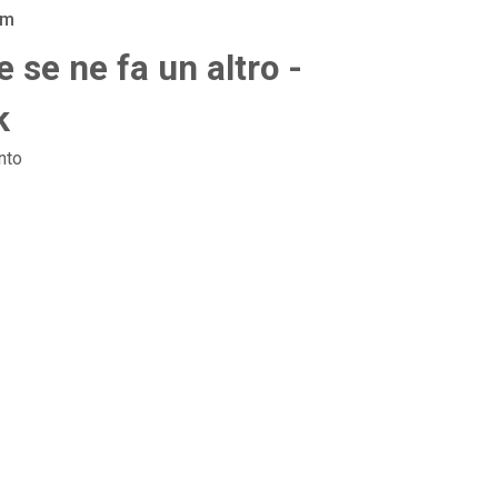
am
 se ne fa un altro -
k
nto