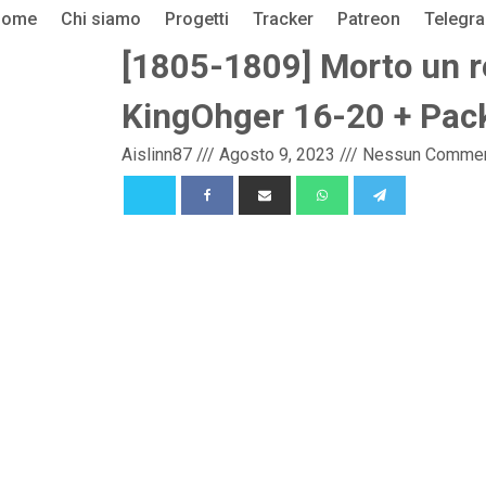
Home
Chi siamo
Progetti
Tracker
Patreon
Telegr
[1805-1809] Morto un re
KingOhger 16-20 + Pac
Aislinn87
///
Agosto 9, 2023
///
Nessun Comme