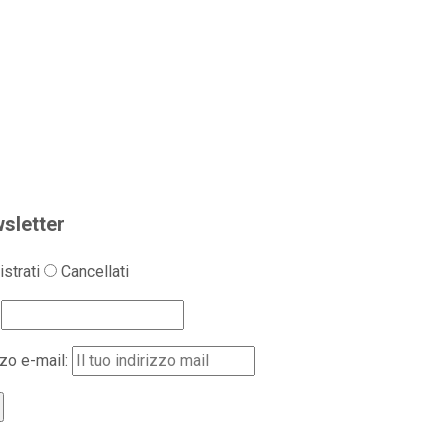
sletter
strati
Cancellati
zzo e-mail: