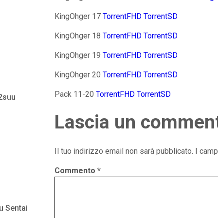
KingOhger 17
TorrentFHD
TorrentSD
KingOhger 18
TorrentFHD
TorrentSD
KingOhger 19
TorrentFHD
TorrentSD
KingOhger 20
TorrentFHD
TorrentSD
Pack 11-20
TorrentFHD
TorrentSD
 2suu
Lascia un commen
Il tuo indirizzo email non sarà pubblicato.
I camp
Commento
*
u Sentai