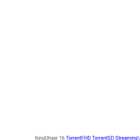
KingOhger 16
TorrentFHD
TorrentSD
Streaming\D