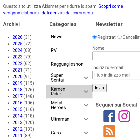
Questo sito utilizza Akismet per ridurre lo spam.
Scopri come
vengono elaborati i dati derivati dai commenti
.
Archivi
Categories
Newsletter
News
2026
(31)
Registrati
Cancellat
2025
(72)
Nome
PV
2024
(68)
2023
(79)
2022
(62)
Ragguaglieshon
Indirizzo e-mail:
2021
(71)
Super
2020
(91)
Sentai
2019
(115)
Kamen
2018
(126)
Rider
2017
(148)
Metal
2016
(106)
Seguici sui Social
Heroes
2015
(116)
2014
(118)
Ultraman
2013
(120)
2012
(133)
Garo
2011
(89)