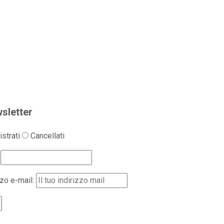
sletter
strati
Cancellati
zzo e-mail: