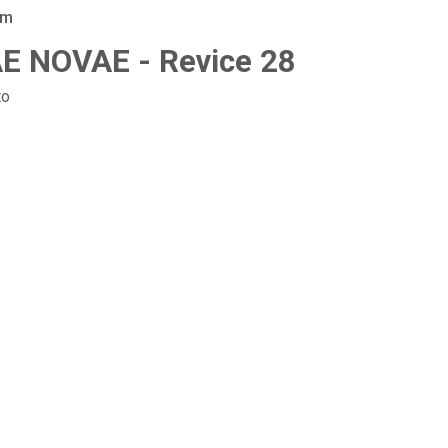
am
 NOVAE - Revice 28
to