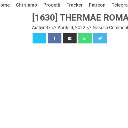
Home
Chi siamo
Progetti
Tracker
Patreon
Telegr
[1630] THERMAE ROMAE
Aislinn87
///
Aprile 9, 2022
///
Nessun Commen