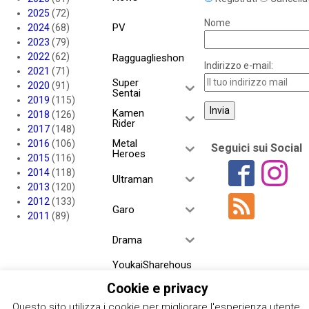
2025
(72)
Nome
PV
2024
(68)
2023
(79)
2022
(62)
Ragguaglieshon
Indirizzo e-mail:
2021
(71)
Super
2020
(91)
Sentai
2019
(115)
Kamen
2018
(126)
Rider
2017
(148)
Metal
2016
(106)
Seguici sui Social
Heroes
2015
(116)
2014
(118)
Ultraman
2013
(120)
2012
(133)
Garo
2011
(89)
Drama
YoukaiSharehous
e
Cookie e privacy
Project RED
Questo sito utilizza i cookie per migliorare l'esperienza utente.