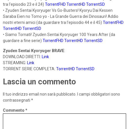
tra l'episodio 23 e il 24)
TorrentFHD
TorrentHD
TorrentSD
• Zyuden Sentai Kyoryuger Vs Go-Busters! Kyoryu Dai Kessen
Saraba Eien no Tomo yo - La Grande Guerra dei Dinosauri! Addio
nostri eterni amici (da guardare tra l'episodio 44 e il 45)
TorrentFHD
TorrentHD
TorrentSD
• Siamo Tornati! Zyuden Sentai Kyoryuger 100 Years After (da
guardare a fine serie)
TorrentFHD
TorrentHD
TorrentSD
Zyuden Sentai Kyoryuger BRAVE
:
DOWNLOAD DIRETTI:
Link
STREAMING:
Link
TORRENT SERIE COMPLETA:
TorrentHD
TorrentSD
Lascia un commento
Il tuo indirizzo email non sarà pubblicato.
I campi obbligatori sono
contrassegnati
*
Commento
*