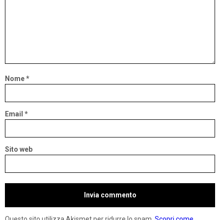
Nome
*
Email
*
Sito web
Questo sito utilizza Akismet per ridurre lo spam.
Scopri come