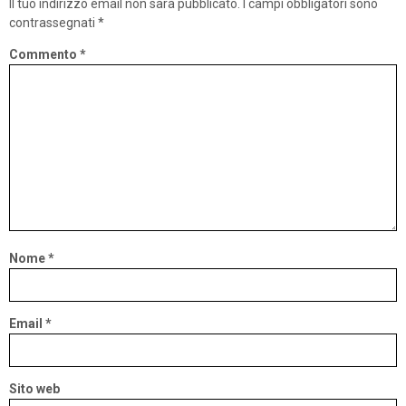
Il tuo indirizzo email non sarà pubblicato.
I campi obbligatori sono
contrassegnati
*
Commento
*
Nome
*
Email
*
Sito web