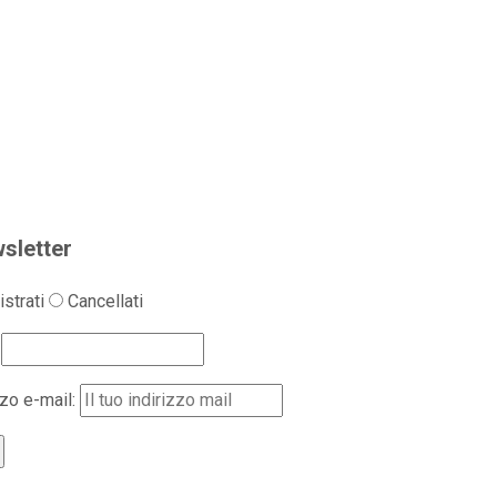
sletter
strati
Cancellati
zzo e-mail: