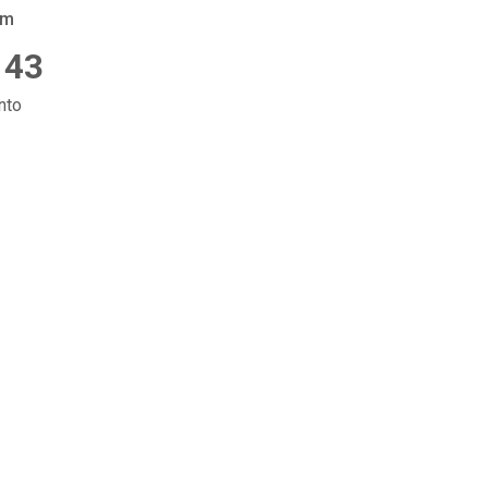
am
 43
nto