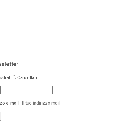
sletter
strati
Cancellati
zzo e-mail: