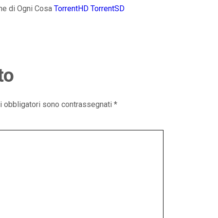
ine di Ogni Cosa
TorrentHD
TorrentSD
to
i obbligatori sono contrassegnati
*