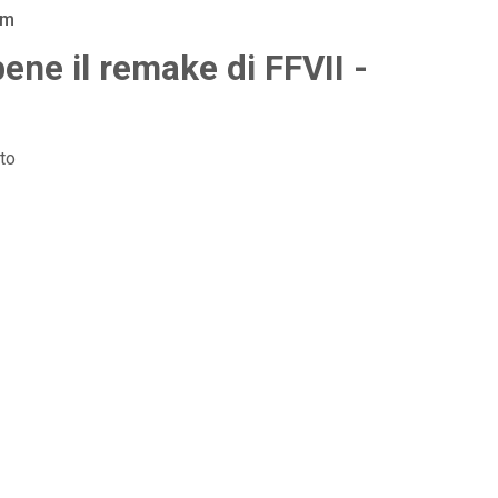
am
ne il remake di FFVII -
to