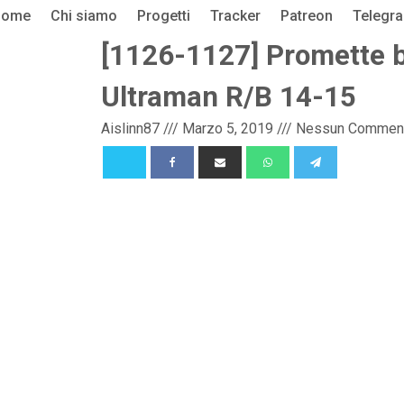
Home
Chi siamo
Progetti
Tracker
Patreon
Telegr
[1126-1127] Promette be
Ultraman R/B 14-15
Aislinn87
///
Marzo 5, 2019
///
Nessun Commen