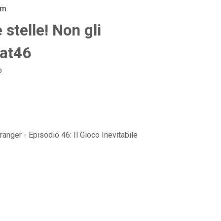
am
 stelle! Non gli
Pat46
o
anger - Episodio 46: Il Gioco Inevitabile