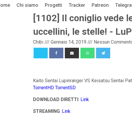
Home
Chi siamo
Progetti
Tracker
Patreon
Telegr
[1102] Il coniglio vede le
uccellini, le stelle! - Lu
Chibi
///
Gennaio 14, 2019
///
Nessun Comment
Kaito Sentai Lupinranger VS Keisatsu Sentai Patr
TorrentHD
TorrentSD
DOWNLOAD DIRETTI
:
Link
STREAMING
:
Link