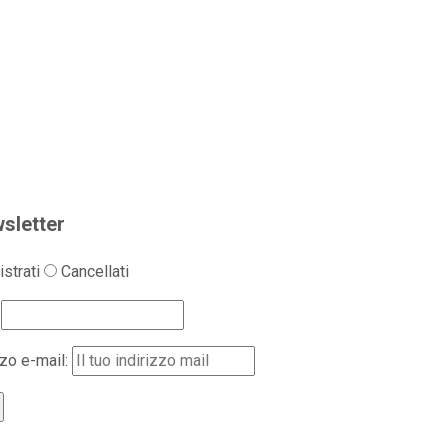
sletter
strati
Cancellati
zzo e-mail: