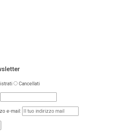
sletter
strati
Cancellati
zzo e-mail: