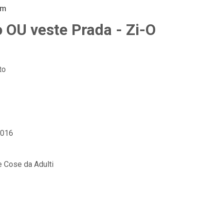
am
 OU veste Prada - Zi-O
to
2016
e Cose da Adulti