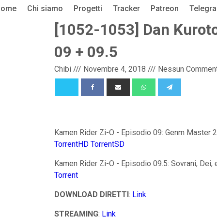
Home
Chi siamo
Progetti
Tracker
Patreon
Telegr
[1052-1053] Dan Kuroto
09 + 09.5
Chibi
///
Novembre 4, 2018
///
Nessun Commen
Kamen Rider Zi-O - Episodio 09: Genm Master 
TorrentHD
TorrentSD
Kamen Rider Zi-O - Episodio 09.5: Sovrani, Dei, 
Torrent
DOWNLOAD DIRETTI
:
Link
STREAMING
:
Link