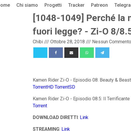
Home
Chi siamo
Progetti
Tracker
Patreon
Telegr
[1048-1049] Perché la
fuori legge? - Zi-O 8/8.
Chibi
///
Ottobre 28, 2018
///
Nessun Comment
Kamen Rider Zi-O - Episodio 08: Beauty & Beas
TorrentHD
TorrentSD
Kamen Rider Zi-O - Episodio 08.5: Il Terrifican
Torrent
DOWNLOAD DIRETTI
:
Link
STREAMING
:
Link