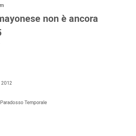
am
 mayonese non è ancora
5
o
t 2012
te Paradosso Temporale