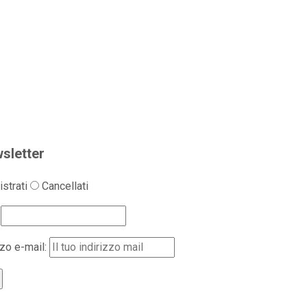
sletter
strati
Cancellati
zzo e-mail: