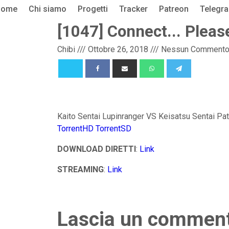
Home
Chi siamo
Progetti
Tracker
Patreon
Telegr
[1047] Connect... Pleas
Chibi
///
Ottobre 26, 2018
///
Nessun Comment
Kaito Sentai Lupinranger VS Keisatsu Sentai Pat
TorrentHD
TorrentSD
DOWNLOAD DIRETTI
:
Link
STREAMING
:
Link
Lascia un commen