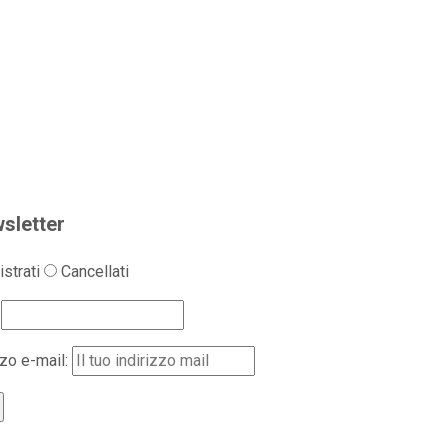
sletter
strati
Cancellati
zzo e-mail: