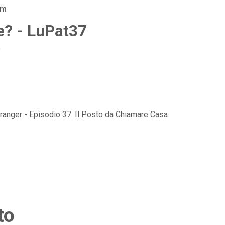
am
e? - LuPat37
o
ranger - Episodio 37: Il Posto da Chiamare Casa
to