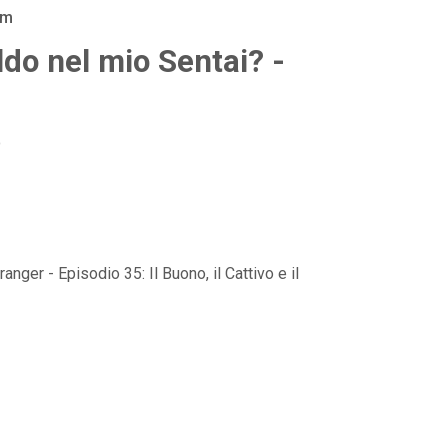
am
do nel mio Sentai? -
o
nger - Episodio 35: Il Buono, il Cattivo e il