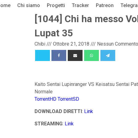
Home
Chi siamo
Progetti
Tracker
Patreon
Telegr
[1044] Chi ha messo Vol
Lupat 35
Chibi
///
Ottobre 21, 2018
///
Nessun Comment
Kaito Sentai Lupinranger VS Keisatsu Sentai Patra
Normale
TorrentHD
TorrentSD
DOWNLOAD DIRETTI
:
Link
STREAMING
:
Link