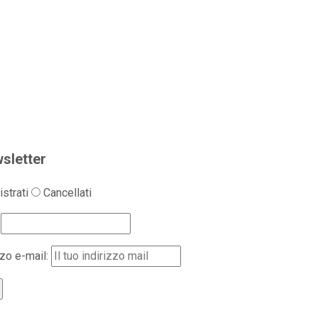
sletter
strati
Cancellati
zzo e-mail: