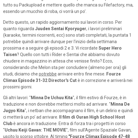
tutto su Packupload e mettere quello che manca su Filefactory, ma,
essendo un mucchio di roba, ci vorrà un po'.
Detto questo, un rapido aggiornamento sui lavori in corso. Per
quanto riguarda
Juuden Sentai Kyoryuger
, i lavori preliminari
(karaoke, termini ricorrenti, ecc) sono stati completati, la puntata 1
potrebbe quindi arrivare dunque per l'inizio della settimana
prossima e a seguire gli episodi 2 e 3. Vi ricordate
Super Hero
Taisen
? Quello con tutti i Rider e Sentai che abbiamo dovuto
chiudere in magazzino in attesa che venisse finito? Ecco,
considerando che Melon sta per concludere (almeno per ora) gli
studi, diciamo che
potrebbe
arrivare entro fine mese.
Fourze
Climax Episode 31-32 Director's Cut
è in correzione e arriverà nei
prossimi giorni.
Gli altri lavori: "
Minna De Uchuu Kita
", il film estivo di Fourze, è in
traduzione e non dovrebbe metterci molto ad arrivare. "
Minna De
Jugyo Kita
", i netban che accompagnano il film, è un delirio e quindi
ci metterà un po' ad arrivare.
Il film di Ouran High School Host
Club
è ancora in traduzione. Entra di forza tra i progetti in corso
"
Uchuu Keiji Gavan: THE MOVIE
", film sull'Agente Spaziale Gavan,
uscito lo scorso ottobre. Al timing
"Fourze Climax Episode 47-48