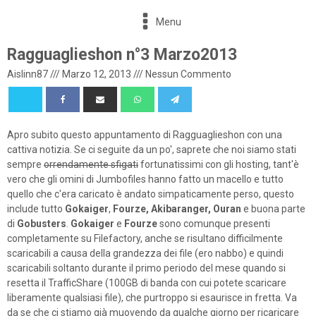
Menu
Ragguaglieshon n°3 Marzo2013
Aislinn87
///
Marzo 12, 2013
///
Nessun Commento
Apro subito questo appuntamento di Ragguaglieshon con una
cattiva notizia. Se ci seguite da un po', saprete che noi siamo stati
sempre
orrendamente sfigati
fortunatissimi con gli hosting, tant'è
vero che gli omini di Jumbofiles hanno fatto un macello e tutto
quello che c'era caricato è andato simpaticamente perso, questo
include tutto
Gokaiger
,
Fourze, Akibaranger, Ouran
e buona parte
di
Gobusters
.
Gokaiger
e
Fourze
sono comunque presenti
completamente su Filefactory, anche se risultano difficilmente
scaricabili a causa della grandezza dei file (ero nabbo) e quindi
scaricabili soltanto durante il primo periodo del mese quando si
resetta il TrafficShare (100GB di banda con cui potete scaricare
liberamente qualsiasi file), che purtroppo si esaurisce in fretta. Va
da se che ci stiamo già muovendo da qualche giorno per ricaricare