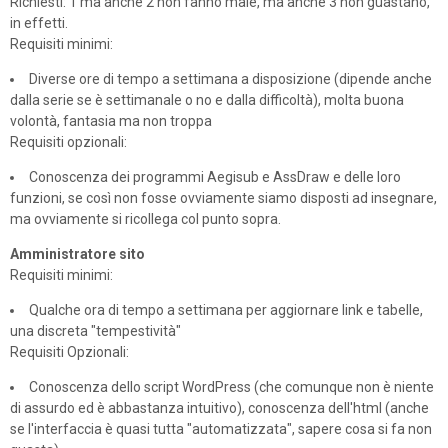
Richiesti: 1 ma anche 2 non fanno male, ma anche 3 non guastano,
in effetti.
Requisiti minimi:
Diverse ore di tempo a settimana a disposizione (dipende anche
dalla serie se è settimanale o no e dalla difficoltà), molta buona
volontà, fantasia ma non troppa
Requisiti opzionali:
Conoscenza dei programmi Aegisub e AssDraw e delle loro
funzioni, se così non fosse ovviamente siamo disposti ad insegnare,
ma ovviamente si ricollega col punto sopra.
Amministratore sito
Requisiti minimi:
Qualche ora di tempo a settimana per aggiornare link e tabelle,
una discreta "tempestività"
Requisiti Opzionali:
Conoscenza dello script WordPress (che comunque non è niente
di assurdo ed è abbastanza intuitivo), conoscenza dell'html (anche
se l'interfaccia è quasi tutta "automatizzata", sapere cosa si fa non