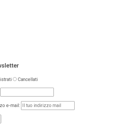
sletter
strati
Cancellati
zzo e-mail: