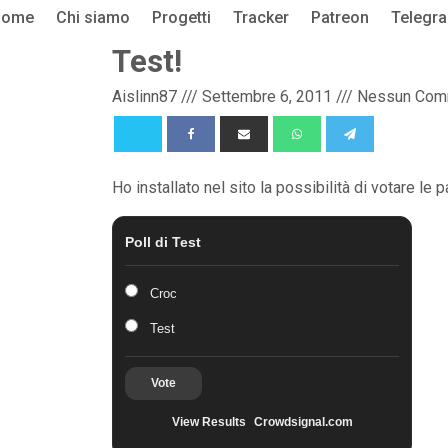
Home
Chi siamo
Progetti
Tracker
Patreon
Telegr
Test!
Aislinn87
///
Settembre 6, 2011
///
Nessun Com
Ho installato nel sito la possibilità di votare le pa
Poll di Test
Croc
Test
Vote
View Results
Crowdsignal.com