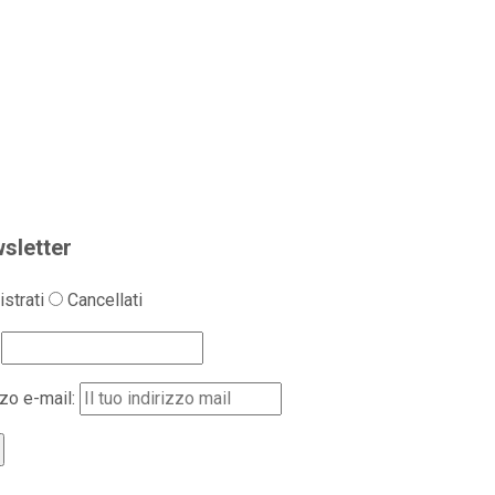
sletter
strati
Cancellati
zzo e-mail: