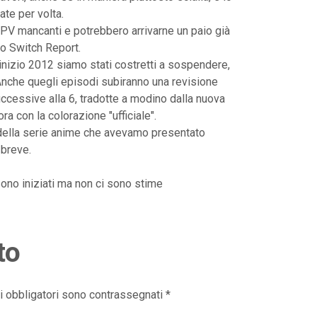
ate per volta.
 i PV mancanti e potrebbero arrivarne un paio già
lo Switch Report.
 a inizio 2012 siamo stati costretti a sospendere,
 Anche quegli episodi subiranno una revisione
ccessive alla 6, tradotte a modino dalla nuova
r ora con la colorazione "ufficiale".
te della serie anime che avevamo presentato
 breve.
i sono iniziati ma non ci sono stime
to
i obbligatori sono contrassegnati
*