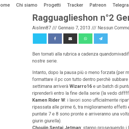
Home
Chi siamo
Progetti
Tracker
Patreon
Telegr
Ragguaglieshon n°2 Ge
Aislinn87
///
Gennaio 7, 2013
///
Nessun Comme
Ben tornati alla rubrica a cadenza quandomivadif
nostre serie.
Intanto, dopo la pausa più o meno forzata (per
formattare il pc con tutto dentro perchè subbare 
settimana arriverà
Wizarro16
e un batch di punt
riprenderli entro la fine della serie (la vedo difffff
Kamen Rider W
: i lavori sono ufficialmente rip
ripassata alle prime 6, tra miglioramento effetti
puntate 7 e 8 sono pronte e arriveranno una volta
giurin giurella).
Choujin Sentai Jetman
: stanno proseguendo i l