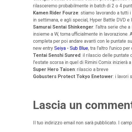
rilasceremo probabilmente in batch di 2 o 4 punt
Kamen Rider Fourze
: stiamo lavorando a tutti
in settimana, e agli special, Hyper Battle DVD e 
Samurai Sentai Shinkenger
: l'altra serie che
insieme a W, torna ufficialmente in lavorazione.
completa per poi andare avanti con le puntate su
new entry
Seiya - Sub Blue
, tra l'altro l'unico pe
Tentai Senshi Sunred
: il rilascio delle punta
l'estate scorsa in quel di Rimini Comix inizierà a
Super Hero Taisen
: rilascio a breve
Gobusters Protect Tokyo Enetower
: i lavor
Lascia un commen
Il tuo indirizzo email non sarà pubblicato.
I camp