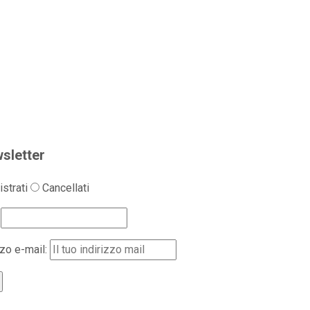
sletter
strati
Cancellati
zzo e-mail: