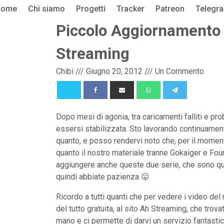
Home
Chi siamo
Progetti
Tracker
Patreon
Telegr
Piccolo Aggiornamento 
Streaming
Chibi
///
Giugno 20, 2012
///
Un Commento
Dopo mesi di agonia, tra caricamenti falliti e pr
essersi stabilizzata. Sto lavorando continuamente
quanto, e posso rendervi noto che, per il moment
quanto il nostro materiale tranne Gokaiger e Fou
aggiungere anche queste due serie, che sono quel
quindi abbiate pazienza 😛
Ricordo a tutti quanti che per vedere i video del
del tutto gratuita, al sito Ah Streaming, che trov
mano e ci permette di darvi un servizio fantastic