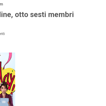
am
lline, otto sesti membri
nti