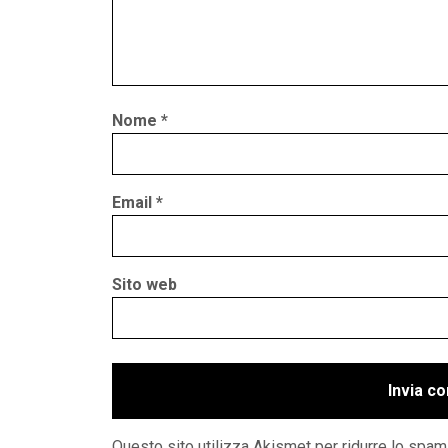
Nome
*
Email
*
Sito web
Questo sito utilizza Akismet per ridurre lo spam