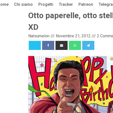
Home
Chi siamo
Progetti
Tracker
Patreon
Telegr
Otto paperelle, otto ste
XD
Natsumelon
///
Novembre 21, 2012
///
2 Comme