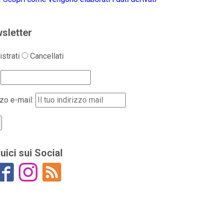
sletter
strati
Cancellati
zzo e-mail:
uici sui Social