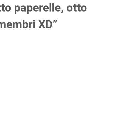
o paperelle, otto
i membri XD”