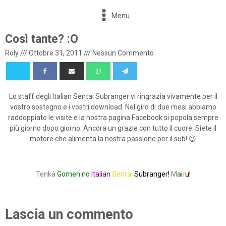
Menu
Così tante? :O
Roly
///
Ottobre 31, 2011
///
Nessun Commento
Lo staff degli Italian Sentai Subranger vi ringrazia vivamente per il
vostro sostegno e i vostri download. Nel giro di due mesi abbiamo
raddoppiato le visite e la nostra pagina Facebook si popola sempre
più giorno dopo giorno. Ancora un grazie con tutto il cuore. Siete il
motore che alimenta la nostra passione per il sub! 😉
Tenka
Gomen no
Italian
Sentai
Subranger!
M
a
i
r
u!
Lascia un commento