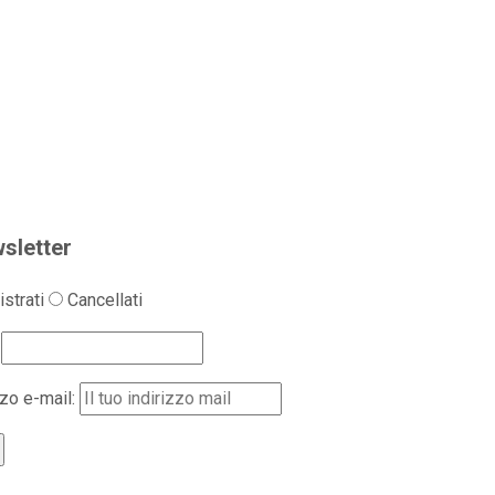
sletter
strati
Cancellati
zzo e-mail: