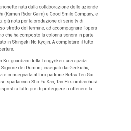
rionette nata dalla collaborazione delle aziende
chi (Kamen Rider Gaim) e Good Smile Company, e
, già nota per la produzione di serie tv di
nso stretto del termine, ad accompagnare l'opera
no che ha composto la colonna sonora in parte
to in Shingeki No Kyojin. A completare il tutto
pertura.
an Ko, guardiani della Tengyōken, una spada
 Signore dei Demoni, inseguiti dai Genkishu,
ada e consegnarla al loro padrone Betsu Ten Gai.
rioso spadaccino Sho Fu Kan, Tan Hi si imbarcherà
sposti a tutto pur di proteggere o ottenere la