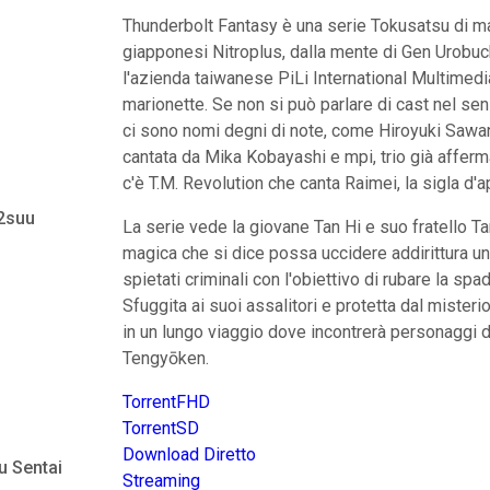
Thunderbolt Fantasy è una serie Tokusatsu di ma
giapponesi Nitroplus, dalla mente di Gen Urobu
l'azienda taiwanese PiLi International Multimedia
marionette. Se non si può parlare di cast nel se
ci sono nomi degni di note, come Hiroyuki Sawa
cantata da Mika Kobayashi e mpi, trio già afferma
c'è T.M. Revolution che canta Raimei, la sigla d'a
 2suu
La serie vede la giovane Tan Hi e suo fratello T
magica che si dice possa uccidere addirittura un
spietati criminali con l'obiettivo di rubare la sp
Sfuggita ai suoi assalitori e protetta dal miste
in un lungo viaggio dove incontrerà personaggi di
Tengyōken.
TorrentFHD
TorrentSD
Download Diretto
u Sentai
Streaming