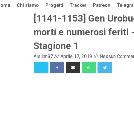
Home
Chi siamo
Progetti
Tracker
Patreon
Telegr
[1141-1153] Gen Urobuch
morti e numerosi feriti
Stagione 1
Aislinn87
///
Aprile 17, 2019
///
Nessun Comme