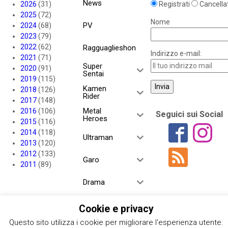
News
2026
(31)
Registrati
Cancellat
2025
(72)
Nome
PV
2024
(68)
2023
(79)
2022
(62)
Ragguaglieshon
Indirizzo e-mail:
2021
(71)
Super
2020
(91)
Sentai
2019
(115)
Kamen
2018
(126)
Rider
2017
(148)
Metal
2016
(106)
Seguici sui Social
Heroes
2015
(116)
2014
(118)
Ultraman
2013
(120)
2012
(133)
Garo
2011
(89)
Drama
YoukaiSharehous
Cookie e privacy
e
Questo sito utilizza i cookie per migliorare l'esperienza utente.
Project RED