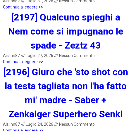
Aislinn87
///
Luglio 31, 2026
///
Nessun Commento
Continua a leggere >>
[2197] Qualcuno spieghi a
Nem come si impugnano le
spade - Zeztz 43
Aislinn87
///
Luglio 27, 2026
///
Nessun Commento
Continua a leggere >>
[2196] Giuro che 'sto shot con
la testa tagliata non l'ha fatto
mi' madre - Saber +
Zenkaiger Superhero Senki
Aislinn87
///
Luglio 24, 2026
///
Nessun Commento
Continua a leggere >>