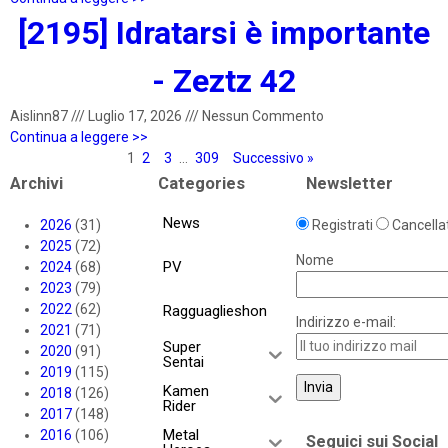
[2195] Idratarsi è importante
- Zeztz 42
Aislinn87
///
Luglio 17, 2026
///
Nessun Commento
Continua a leggere >>
1
2
3
…
309
Successivo »
Archivi
Categories
Newsletter
News
2026
(31)
Registrati
Cancellat
2025
(72)
Nome
PV
2024
(68)
2023
(79)
2022
(62)
Ragguaglieshon
Indirizzo e-mail:
2021
(71)
Super
2020
(91)
Sentai
2019
(115)
Kamen
2018
(126)
Rider
2017
(148)
Metal
2016
(106)
Seguici sui Social